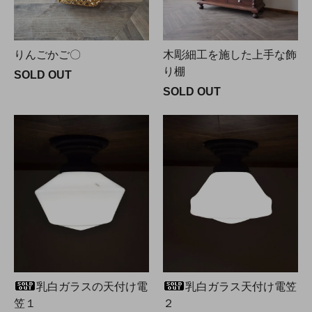
りんごかご〇
木彫細工を施した上手な飾
り棚
SOLD OUT
SOLD OUT
乳白ガラスの天付け電
乳白ガラス天付け電笠
笠１
２