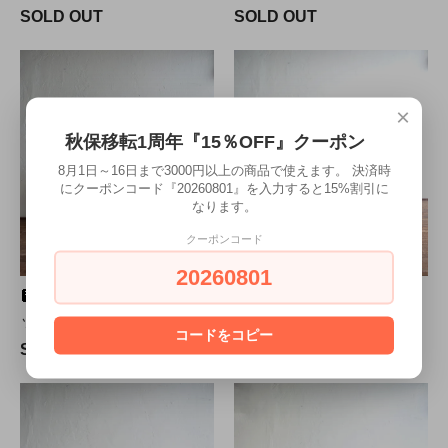
SOLD OUT
SOLD OUT
×
秋保移転1周年『15％OFF』クーポン
8月1日～16日まで3000円以上の商品で使えます。 決済時
にクーポンコード『20260801』を入力すると15%割引に
なります。
クーポンコード
20260801
あけびの一つ手かごバ
竹の古かご 〇
ック （２）
（3）
コードをコピー
SOLD OUT
SOLD OUT