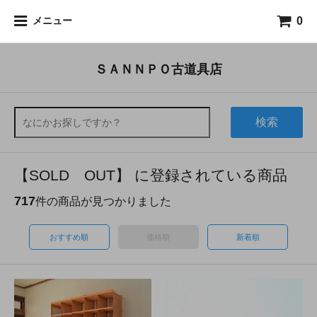
0
メニュー
ＳＡＮＮＰＯ古道具店
検索
【SOLD OUT】 に登録されている商品
717
件の商品が見つかりました
おすすめ順
価格順
新着順