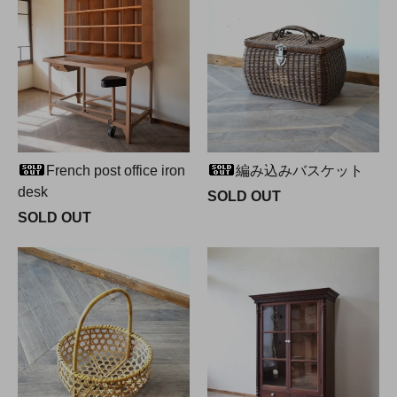
French post office iron
編み込みバスケット
desk
SOLD OUT
SOLD OUT