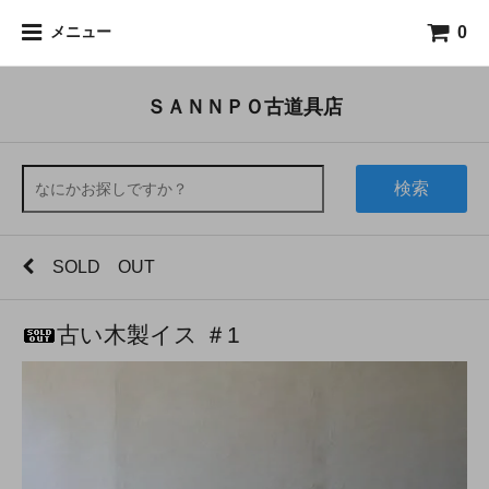
0
メニュー
ＳＡＮＮＰＯ古道具店
検索
SOLD OUT
古い木製イス ＃1