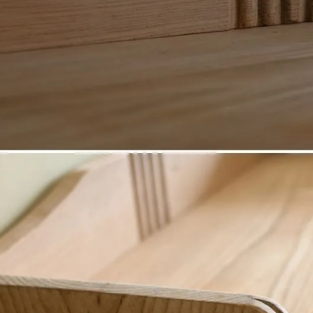
×
秋保移転1周年『15％OFF』クーポン
8月1日～16日まで3000円以上の商品で使えます。 決済時
にクーポンコード『20260801』を入力すると15%割引に
なります。
クーポンコード