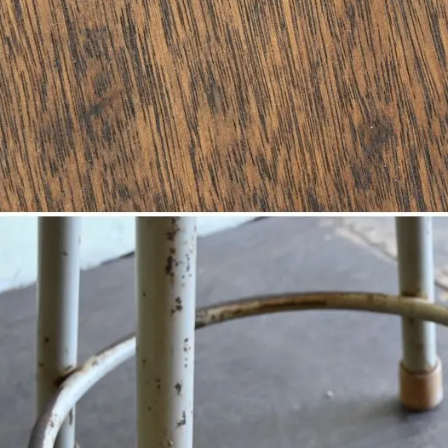
×
秋保移転1周年『15％OFF』クーポン
8月1日～16日まで3000円以上の商品で使えます。 決済時
にクーポンコード『20260801』を入力すると15%割引に
なります。
クーポンコード