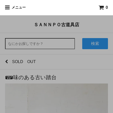
0
メニュー
ＳＡＮＮＰＯ古道具店
検索
SOLD OUT
味のある古い踏台