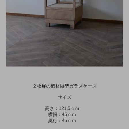
２枚扉の楢材縦型ガラスケース
サイズ
高さ：121.5ｃｍ
横幅：45ｃｍ
奥行：45ｃｍ