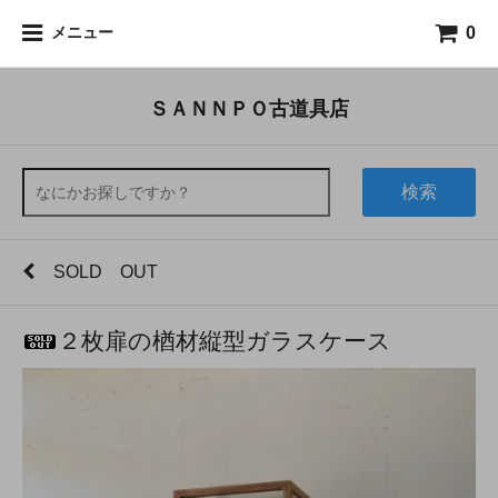
0
メニュー
ＳＡＮＮＰＯ古道具店
検索
SOLD OUT
２枚扉の楢材縦型ガラスケース