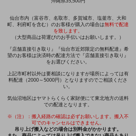
沖縄県35,500円
仙台市内（富谷市、名取市、多賀城市、塩釜市、大和
町、利府町を含む）のお客様が購入の場合は
無料で配達
を致します。
（大型商品は荷運びのお手伝いはお願いします。）
『店舗直接引き取り』『仙台市近郊限定の無料配達』希
望のお客様は決済時の配達方法で『店舗直接引き取り』
をお選びください。
上記市町村以外は要相談になりますが場所によっては有
料配達（2000～5000円）となりますのでご相談くださ
い。
気仙沼地区はヤマトらくらく家財便にて東北地方の送料
での配達となります。
※（注）：搬入経路の確認は必ずお願いします。搬入不
可でのキャンセルはできません。
吊り上げ搬入などの場合は別料金がかかります。
また、商品によっては吊り上げ搬入できない商品もあり