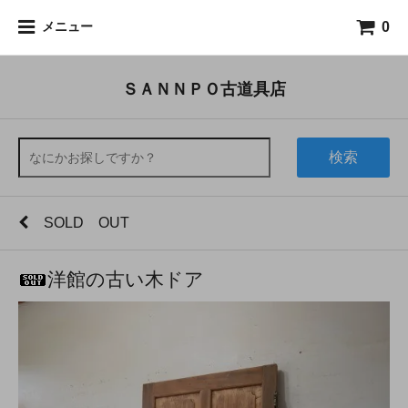
0
メニュー
ＳＡＮＮＰＯ古道具店
検索
SOLD OUT
洋館の古い木ドア