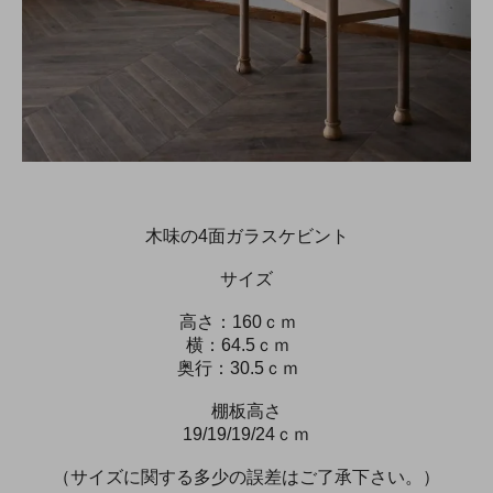
木味の4面ガラスケビント
サイズ
高さ：160ｃｍ
横：64.5ｃｍ
奥行：30.5ｃｍ
棚板高さ
19/19/19/24ｃｍ
（サイズに関する多少の誤差はご了承下さい。）