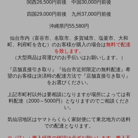
関西26,500円前後 中国30,000円前後
四国29,000円前後 九州37,000円前後
沖縄県円55,580円
仙台市内（富谷市、名取市、多賀城市、塩釜市、大和
町、利府町を含む）のお客様が購入の場合は
無料で配達
を致します。
（大型商品は荷運びのお手伝いはお願いします。）
『店舗直接引き取り』『仙台市近郊限定の無料配達』希
望のお客様は決済時の配達方法で『店舗直接引き取り』
をお選びください。
上記市町村以外は要相談になりますが場所によっては有
料配達（2000～5000円）となりますのでご相談くださ
い。
気仙沼地区はヤマトらくらく家財便にて東北地方の送料
での配達となります。
※（注）：搬入経路の確認は必ずお願いします。搬入不