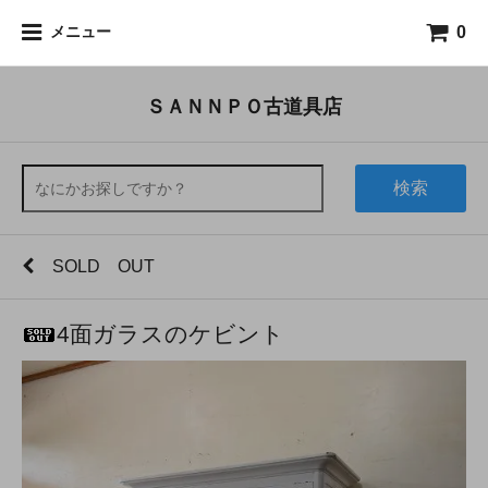
0
メニュー
ＳＡＮＮＰＯ古道具店
検索
SOLD OUT
4面ガラスのケビント